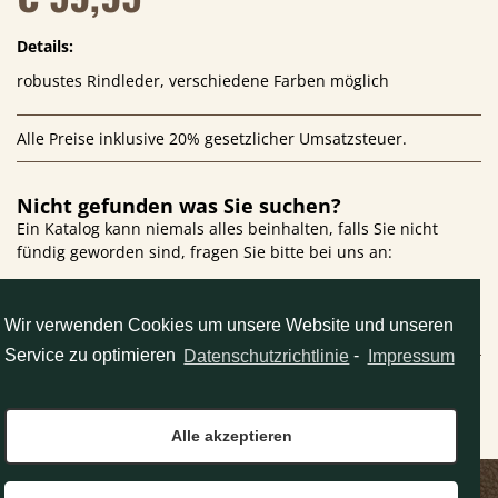
Details:
robustes Rindleder, verschiedene Farben möglich
Alle Preise inklusive 20% gesetzlicher Umsatzsteuer.
Nicht gefunden was Sie suchen?
Ein Katalog kann niemals alles beinhalten, falls Sie nicht
fündig geworden sind, fragen Sie bitte bei uns an:
E-Mail:
office@pflueger.at
- oder - Telefon: +43 463 55687
(09:00-12:30 und 14:30-18:00 Uhr, Samstag 9-12 Uhr)
Wir verwenden Cookies um unsere Website und unseren
Service zu optimieren
Datenschutzrichtlinie
-
Impressum
Entdecken Sie mehr:
Hier finden Sie Informationen zu
unserem Ladengeschaft
in der 10. Oktober Straße 8 und hier
die von uns geführten Marken
.
Alle akzeptieren