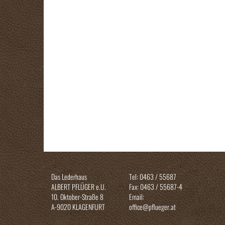
Das Lederhaus
Tel: 0463 / 55687
ALBERT PFLÜGER e.U.
Fax: 0463 / 55687-4
10. Oktober-Straße 8
Email:
A-9020 KLAGENFURT
office@pflueger.at