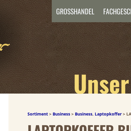
GROSSHANDEL
FACHGESC
Unser
Sortiment
>
Business
>
Business
,
Laptopkoffer
> L
LAPTOPKOFFER BU