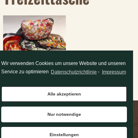
Wir verwenden Cookies um unsere Website und unseren
FREIZEITTASCHE –
Service zu optimieren
Datenschutzrichtlinie
-
Impressum
VAUDE
PFLÜGER
Alle akzeptieren
Nur notwendige
Das Lederhaus
Tel: 0463 / 55687
ALBERT PFLÜGER e.U.
Fax: 0463 / 55687-4
10. Oktober-Straße 8
Email: office@pflueger.at
IMPRESSUM
KONTAKT
A-9020 KLAGENFURT
Einstellungen