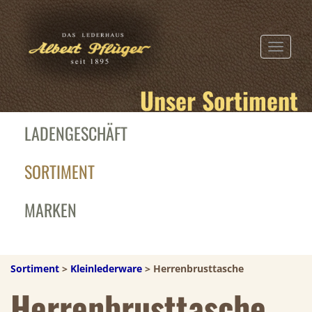
TOGGLE N
Unser Sortiment
LADENGESCHÄFT
SORTIMENT
MARKEN
Sortiment
>
Kleinlederware
> Herrenbrusttasche
Herrenbrusttasche