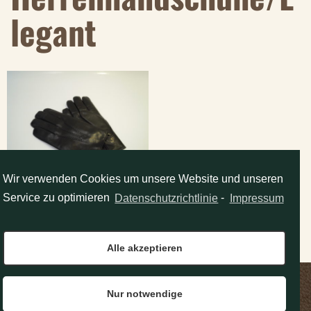
Legant
Wir verwenden Cookies um unsere Website und unseren
HANDSCHUHE HERREN
Service zu optimieren
Datenschutzrichtlinie
-
Impressum
LEDER – MANUAL
PFLÜGER
Alle akzeptieren
Nur notwendige
Das Lederhaus
Tel: 0463 / 55687
ALBERT PFLÜGER e.U.
Fax: 0463 / 55687-4